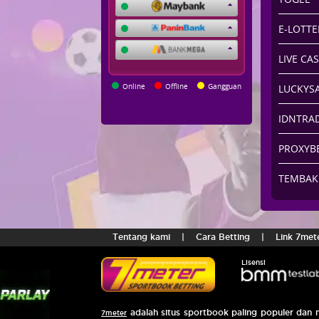
E-LOTTE
LIVE CA
Online
Offline
Gangguan
LUCKYS
IDNTRA
PROXYB
TEMBAK
Tentang kami
|
Cara Betting
|
Link 7met
Lisensi
adalah situs sportbook paling populer dan m
7meter